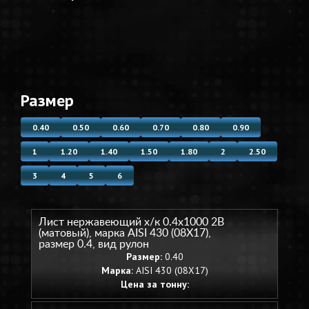
Размер
0.40
0.50
0.60
0.70
0.80
0.90
1
1.20
1.40
1.50
1.80
2
2.50
3
4
5
6
Лист нержавеющий х/к 0.4х1000 2B
(матовый), марка AISI 430 (08Х17),
размер 0.4, вид рулон
Размер:
0.40
Марка:
AISI 430 (08Х17)
Цена за тонну: