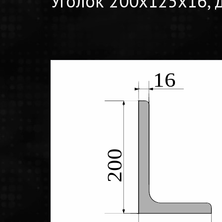
Уголок 200x125x16, 
16
200