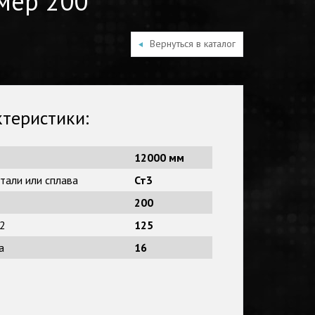
змер 200
Вернуться в каталог
теристики:
12000 мм
тали или сплава
Ст3
200
 2
125
а
16