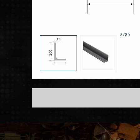
2785
16
200